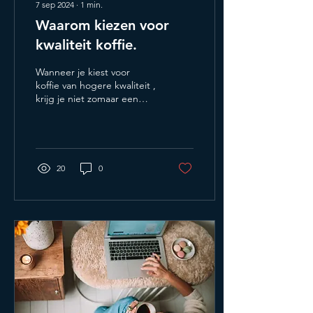
7 sep 2024
∙
1
min.
Waarom kiezen voor
kwaliteit koffie.
Wanneer je kiest voor
koffie van hogere kwaliteit ,
krijg je niet zomaar een
kop koffie – je krijgt een
veel intensere ervaring....
20
0