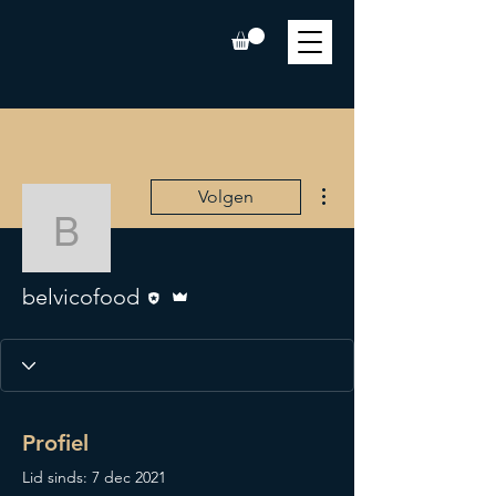
Meer acties
Volgen
belvicofood
Editor
Beheerder
belvicofood
Profiel
Lid sinds: 7 dec 2021