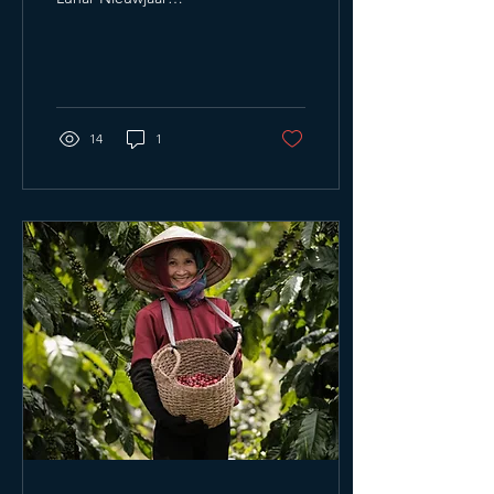
verwelkomen met Belvico
Coffee Het Lunar
Nieuwjaar is een tijd van...
14
1