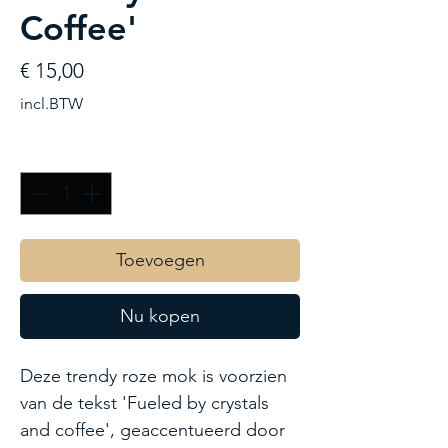
Coffee'
Prijs
€ 15,00
incl.BTW
Aantal
*
Toevoegen
Nu kopen
Deze trendy roze mok is voorzien
van de tekst 'Fueled by crystals
and coffee', geaccentueerd door