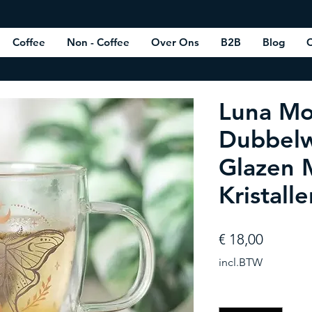
Coffee
Non - Coffee
Over Ons
B2B
Blog
C
Luna Mo
Dubbel
Glazen 
Kristall
Prijs
€ 18,00
incl.BTW
Aantal
*