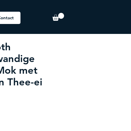
ontact
th
wandige
Mok met
en Thee-ei