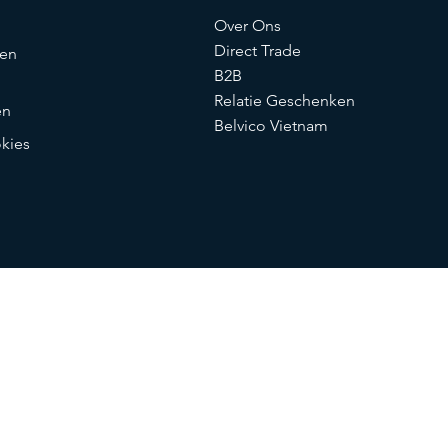
Over Ons
Direct Trade
en
B2B
Relatie Geschenken
en
Belvico Vietnam
okies