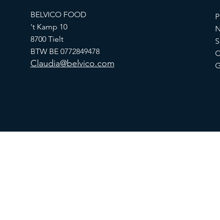
BELVICO FOOD
P
't Kamp 10
N
8700 Tielt
S
BTW BE 0772849478
C
Claudia
@belvico.com
G