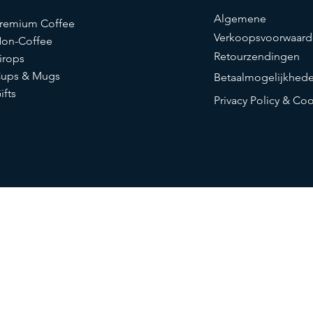
Algemene
remium Coffee
Verkoopsvoorwaard
on-Coffee
Retourzendingen
irops
ups & Mugs
Betaalmogelijkhed
ifts
Privacy Policy & Co