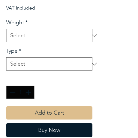
VAT Included
Weight
*
Type
*
Quantity
*
Add to Cart
Buy Now